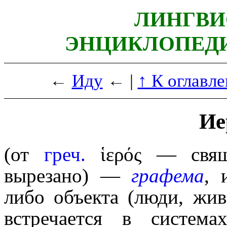
ЛИНГВИ
ЭНЦИКЛОПЕДИ
←
Иду
← |
↑ К оглавл
Ие
(от
греч.
ἱερός
— свя
вырезано) —
графема
, 
либо объекта (люди, жив
встречается в систем