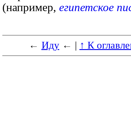
(например,
египетское пи
←
Иду
← |
↑ К оглавл