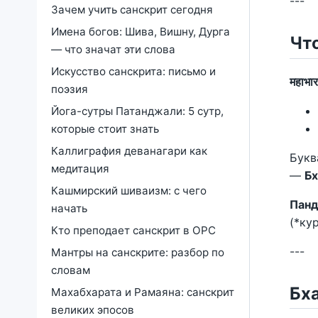
---
Зачем учить санскрит сегодня
Имена богов: Шива, Вишну, Дурга
Чт
— что значат эти слова
Искусство санскрита: письмо и
महाभा
поэзия
Йога-сутры Патанджали: 5 сутр,
которые стоит знать
Каллиграфия деванагари как
Букв
медитация
—
Бх
Кашмирский шиваизм: с чего
Пан
начать
(*ку
Кто преподает санскрит в ОРС
---
Мантры на санскрите: разбор по
словам
Бха
Махабхарата и Рамаяна: санскрит
великих эпосов