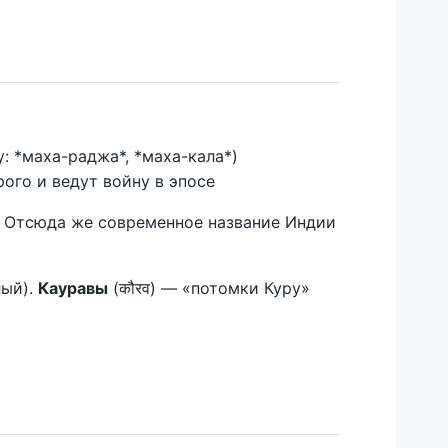
: *маха-раджа*, *маха-кала*)
рого и ведут войну в эпосе
. Отсюда же современное название Индии
лый).
Кауравы
(कौरव) — «потомки Куру»