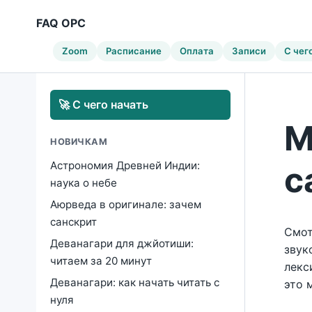
FAQ ОРС
Zoom
Расписание
Оплата
Записи
С чег
🚀 С чего начать
М
НОВИЧКАМ
Астрономия Древней Индии:
с
наука о небе
Аюрведа в оригинале: зачем
санскрит
Смот
Деванагари для джйотиши:
звук
читаем за 20 минут
лекс
Деванагари: как начать читать с
это 
нуля