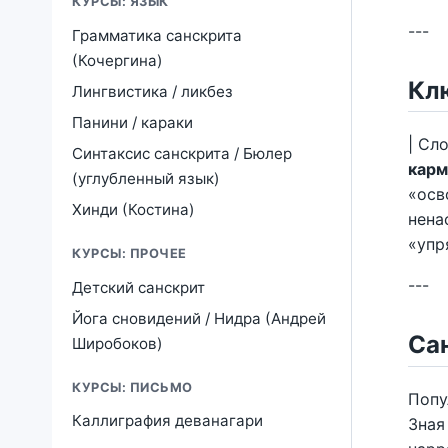
КУРСЫ: ЯЗЫК
---
Грамматика санскрита
(Кочергина)
Кл
Лингвистика / ликбез
Панини / караки
| Сло
Синтаксис санскрита / Бюлер
карм
(углубленный язык)
«осв
Хинди (Костина)
нена
«упр
КУРСЫ: ПРОЧЕЕ
---
Детский санскрит
Йога сновидений / Нидра (Андрей
Са
Широбоков)
КУРСЫ: ПИСЬМО
Попу
Каллиграфия деванагари
Зная