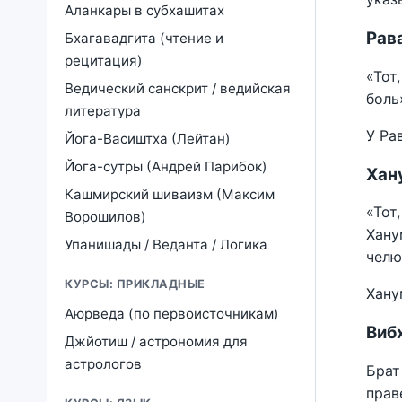
Аланкары в субхашитах
Рава
Бхагавадгита (чтение и
рецитация)
«Тот
Ведический санскрит / ведийская
боль
литература
У Ра
Йога-Васиштха (Лейтан)
Йога-сутры (Андрей Парибок)
Хану
Кашмирский шиваизм (Максим
«Тот
Ворошилов)
Хану
Упанишады / Веданта / Логика
челю
КУРСЫ: ПРИКЛАДНЫЕ
Хану
Аюрведа (по первоисточникам)
Вибх
Джйотиш / астрономия для
астрологов
Брат
прав