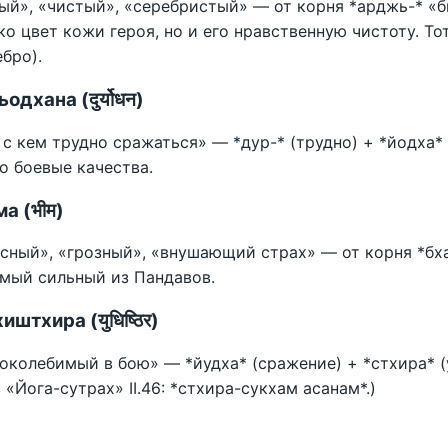
ый», «чистый», «серебристый» — от корня *арджь-* «б
ко цвет кожи героя, но и его нравственную чистоту. Т
ебро).
одхана (दुर्योधन)
, с кем трудно сражаться» — *дур-* (трудно) + *йодха*
го боевые качества.
а (भीम)
сный», «грозный», «внушающий страх» — от корня *бха
мый сильный из Пандавов.
штхира (युधिष्ठिर)
околебимый в бою» — *йудха* (сражение) + *стхира* (у
в «Йога-сутрах» II.46: *стхира-сукхам асанам*.)