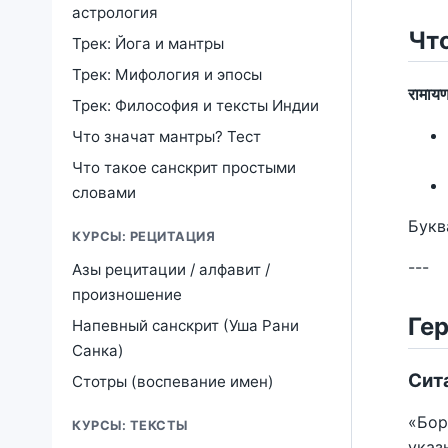
астрология
Чт
Трек: Йога и мантры
Трек: Мифология и эпосы
रामाय
Трек: Философия и тексты Индии
Что значат мантры? Тест
Что такое санскрит простыми
словами
Букв
КУРСЫ: РЕЦИТАЦИЯ
---
Азы рецитации / алфавит /
произношение
Ге
Напевный санскрит (Уша Рани
Санка)
Сита
Стотры (воспевание имен)
«Бор
КУРСЫ: ТЕКСТЫ
указ