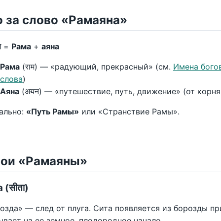
о за слово «Рамаяна»
ण
=
Рама
+
аяна
Рама
(राम) — «радующий, прекрасный» (см.
Имена богов
слова
)
Аяна
(अयन) — «путешествие, путь, движение» (от корня
ально:
«Путь Рамы»
или «Странствие Рамы».
рои «Рамаяны»
 (सीता)
озда» — след от плуга. Сита появляется из борозды п
ывает на ее земное, плодородное начало.