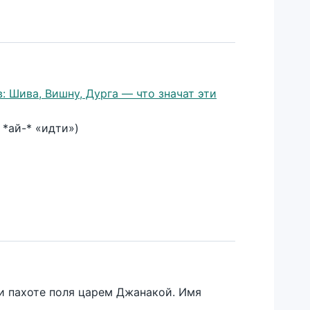
: Шива, Вишну, Дурга — что значат эти
 *ай-* «идти»)
ри пахоте поля царем Джанакой. Имя