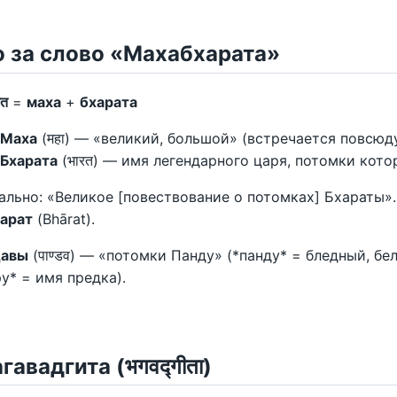
о за слово «Махабхарата»
रत
=
маха
+
бхарата
Маха
(महा) — «великий, большой» (встречается повсюду
Бхарата
(भारत) — имя легендарного царя, потомки кото
ально: «Великое [повествование о потомках] Бхараты»
арат
(Bhārat).
давы
(पाण्डव) — «потомки Панду» (*панду* = бледный, бе
ру* = имя предка).
гавадгита (भगवद्गीता)