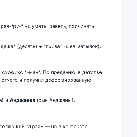
рав-/ру-* «шуметь, реветь, причинять
 *даша* (десять) + *грива* (шея, затылок).
 суффикс *-ман*. По преданию, в детстве
 отчего и получил деформированную
а) и
Анджанея
(сын Анджаны).
селяющий страх» — но в контексте