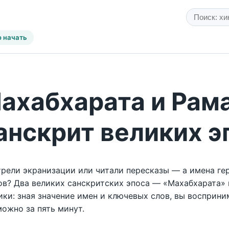
о начать
ахабхарата и Рама
анскрит великих э
рели экранизации или читали пересказы — а имена ге
ов? Два великих санскритских эпоса — «Махабхарата» 
ики: зная значение имен и ключевых слов, вы восприн
можно за пять минут.