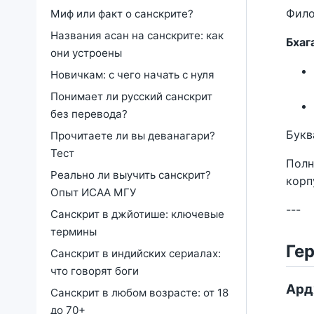
Фило
Миф или факт о санскрите?
Названия асан на санскрите: как
Бхаг
они устроены
Новичкам: с чего начать с нуля
Понимает ли русский санскрит
без перевода?
Букв
Прочитаете ли вы деванагари?
Тест
Полн
Реально ли выучить санскрит?
корп
Опыт ИСАА МГУ
---
Санскрит в джйотише: ключевые
термины
Ге
Санскрит в индийских сериалах:
что говорят боги
Ардж
Санскрит в любом возрасте: от 18
до 70+