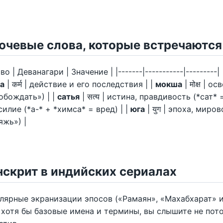
ючевые слова, которые встречаются
во | Деванагари | Значение | |-------|-----------|---------|
а
| कर्म | действие и его последствия | |
мокша
| मोक्ष | 
обождать») | |
сатья
| सत्य | истина, правдивость (*сат*
силие (*а-* + *химса* = вред) | |
юга
| युग | эпоха, миро
яжь») |
нскрит в индийских сериалах
лярные экранизации эпосов («Рамаян», «Махабхарат» 
 хотя бы базовые имена и термины, вы слышите не пот