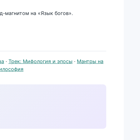
д-магнитом на «Язык богов».
ва
·
Трек: Мифология и эпосы
·
Мантры на
философия