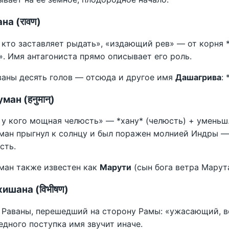
на (रावण)
, кто заставляет рыдать», «издающий рев» — от корня *
». Имя антагониста прямо описывает его роль.
ваны десять голов — отсюда и другое имя
Дашагрива
:
ман (हनुमान्)
, у кого мощная челюсть» — *хану* (челюсть) + уменьш.
ман прыгнул к солнцу и был поражен молнией Индры —
сть.
ман также известен как
Марути
(сын бога ветра Марут
ишана (विभीषण)
 Раваны, перешедший на сторону Рамы: «ужасающий, в
едного поступка имя звучит иначе.