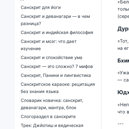
«Бел
Санскрит для йоги
толь
(сер
Санскрит и деванагари — в чем
разница?
Дурь
Санскрит и индийская философия
«Тот
Санскрит и мозг: что дает
на е
изучение
Санскрит и спокойствие ума
Бхим
Санскрит — это сложно? 7 мифов
«Ужа
Санскрит, Панини и лингвистика
— са
Санскритское караоке: рецитация
без знания языка
Юдхи
Словарик новичка: санскрит,
«Неп
деванагари, мантра, блок
что 
Слогораздел в санскрите
---
Трек: Джйотиш и ведическая