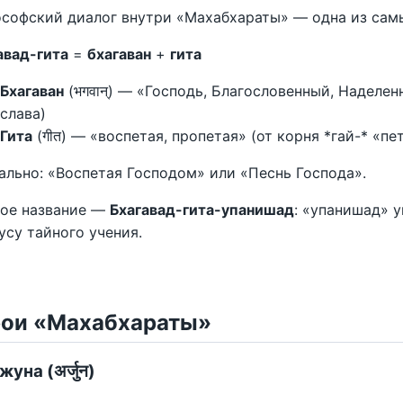
софский диалог внутри «Махабхараты» — одна из самы
авад-гита
=
бхагаван
+
гита
Бхагаван
(भगवान्) — «Господь, Благословенный, Наделенн
слава)
Гита
(गीत) — «воспетая, пропетая» (от корня *гай-* «пе
ально: «Воспетая Господом» или «Песнь Господа».
ое название —
Бхагавад-гита-упанишад
: «упанишад» у
усу тайного учения.
рои «Махабхараты»
уна (अर्जुन)