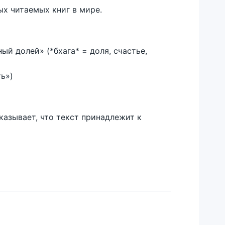
х читаемых книг в мире.
ый долей» (*бхага* = доля, счастье,
ть»)
казывает, что текст принадлежит к