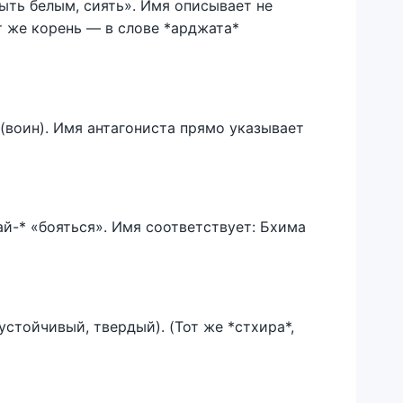
ыть белым, сиять». Имя описывает не
от же корень — в слове *арджата*
 (воин). Имя антагониста прямо указывает
й-* «бояться». Имя соответствует: Бхима
стойчивый, твердый). (Тот же *стхира*,