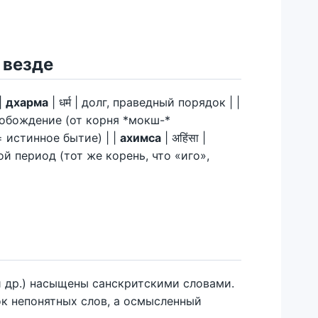
 везде
 |
дхарма
| धर्म | долг, праведный порядок | |
освобождение (от корня *мокш-*
 = истинное бытие) | |
ахимса
| अहिंसा |
вой период (тот же корень, что «иго»,
и др.) насыщены санскритскими словами.
ок непонятных слов, а осмысленный