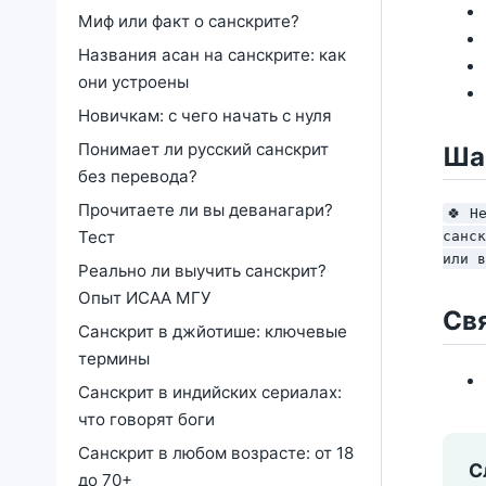
Миф или факт о санскрите?
Названия асан на санскрите: как
они устроены
Новичкам: с чего начать с нуля
Понимает ли русский санскрит
Ша
без перевода?
Прочитаете ли вы деванагари?
🍀 Н
Тест
санск
или в
Реально ли выучить санскрит?
Опыт ИСАА МГУ
Св
Санскрит в джйотише: ключевые
термины
Санскрит в индийских сериалах:
что говорят боги
Санскрит в любом возрасте: от 18
С
до 70+