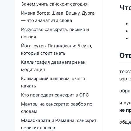
Зачем учить санскрит сегодня
Чт
Имена богов: Шива, Вишну, Дурга
— что значат эти слова
Искусство санскрита: письмо и
поэзия
Йога-сутры Патанджали: 5 сутр,
которые стоит знать
Отв
Каллиграфия деванагари как
медитация
текс
Кашмирский шиваизм: с чего
эзот
начать
обра
Кто преподает санскрит в ОРС
и ку
Мантры на санскрите: разбор по
не п
словам
Махабхарата и Рамаяна: санскрит
обще
великих эпосов