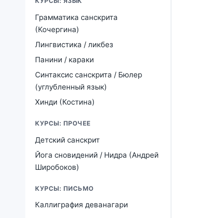
КУРСЫ: ЯЗЫК
Грамматика санскрита
(Кочергина)
Лингвистика / ликбез
Панини / караки
Синтаксис санскрита / Бюлер
(углубленный язык)
Хинди (Костина)
КУРСЫ: ПРОЧЕЕ
Детский санскрит
Йога сновидений / Нидра (Андрей
Широбоков)
КУРСЫ: ПИСЬМО
Каллиграфия деванагари