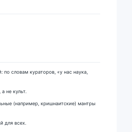
: по словам кураторов, «у нас наука,
а не культ.
альные (например, кришнаитские) мантры
й для всех.