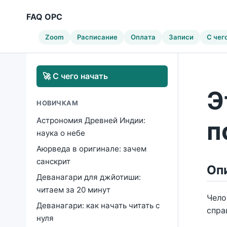
FAQ ОРС
Zoom
Расписание
Оплата
Записи
С чег
🚀 С чего начать
Э
НОВИЧКАМ
Астрономия Древней Индии:
п
наука о небе
Аюрведа в оригинале: зачем
санскрит
Оп
Деванагари для джйотиши:
читаем за 20 минут
Чело
Деванагари: как начать читать с
спра
нуля