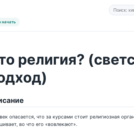
о начать
то религия? (свет
одход)
исание
век опасается, что за курсами стоит религиозная орган
шивает, во что его «вовлекают».