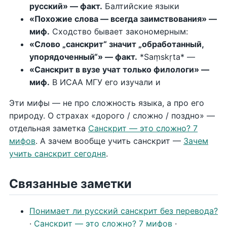
русский» — факт.
Балтийские языки
«Похожие слова — всегда заимствования» —
миф.
Сходство бывает закономерным:
«Слово „санскрит“ значит „обработанный,
упорядоченный“» — факт.
*Saṃskṛta* —
«Санскрит в вузе учат только филологи» —
миф.
В ИСАА МГУ его изучали и
Эти мифы — не про сложность языка, а про его
природу. О страхах «дорого / сложно / поздно» —
отдельная заметка
Санскрит — это сложно? 7
мифов
. А зачем вообще учить санскрит —
Зачем
учить санскрит сегодня
.
Связанные заметки
Понимает ли русский санскрит без перевода?
·
Санскрит — это сложно? 7 мифов
·