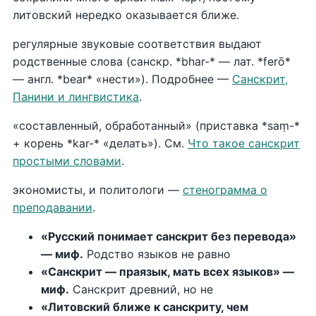
литовский нередко оказывается ближе.
регулярные звуковые соответствия выдают
родственные слова (санскр. *bhar-* — лат. *ferō*
— англ. *bear* «нести»). Подробнее —
Санскрит,
Панини и лингвистика
.
«составленный, обработанный» (приставка *saṃ-*
+ корень *kar-* «делать»). См.
Что такое санскрит
простыми словами
.
экономисты, и политологи —
стенограмма о
преподавании
.
«Русский понимает санскрит без перевода»
— миф.
Родство языков не равно
«Санскрит — праязык, мать всех языков» —
миф.
Санскрит древний, но не
«Литовский ближе к санскриту, чем