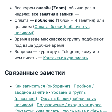
Все курсы
онлайн (Zoom)
, обычно раз в
неделю;
все занятия в записи
—
Оплата —
поблочно
(1 блок = 4 занятия) или
целиком (
Оплата: блоки (поблочно vs
целиком)
).
Время везде
московское
; группу подбирают
под ваше удобное время
Вопросы — куратору в Telegram; кому и о
чем писать —
Контакты: куда писать
.
Связанные заметки
Как записаться (онбординг)
·
Пробное /
вводное занятие
·
Уровень и группы
(placement)
·
Оплата: блоки (поблочно vs
целиком)
·
Подключение / вход в чат курса
·
Контакты: куда писать
·
Учусь из-за рубежа —