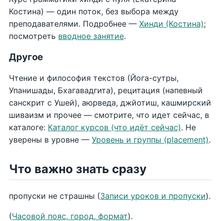
Костина) — один поток, без выбора между
преподавателями. Подробнее —
Хинди (Костина)
;
посмотреть
вводное занятие
.
Другое
Чтение и философия текстов (Йога-сутры,
Упанишады, Бхагавадгита), рецитация (напевный
санскрит с Ушей), аюрведа, джйотиш, кашмирский
шиваизм и прочее — смотрите, что идет сейчас, в
каталоге:
Каталог курсов (что идёт сейчас)
. Не
уверены в уровне —
Уровень и группы (placement)
.
Что важно знать сразу
пропуски не страшны (
Записи уроков и пропуски
).
(
Часовой пояс, город, формат
).