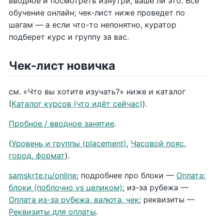
вводное и посмотреть изнутри, ваше ли это. Всё
обучение онлайн; чек-лист ниже проведет по
шагам — а если что-то непонятно, куратор
подберет курс и группу за вас.
Чек-лист новичка
см. «Что вы хотите изучать?» ниже и каталог
(
Каталог курсов (что идёт сейчас)
).
Пробное / вводное занятие
.
(
Уровень и группы (placement)
,
Часовой пояс,
город, формат
).
samskrte.ru/online
; подробнее про блоки —
Оплата:
блоки (поблочно vs целиком)
; из-за рубежа —
Оплата из-за рубежа, валюта, чек
; реквизиты —
Реквизиты для оплаты
.