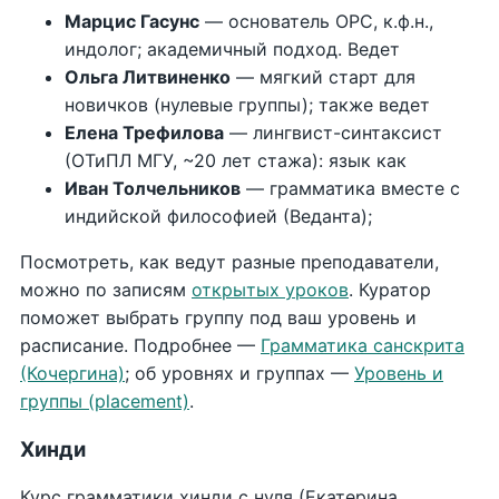
Марцис Гасунс
— основатель ОРС, к.ф.н.,
индолог; академичный подход. Ведет
Ольга Литвиненко
— мягкий старт для
новичков (нулевые группы); также ведет
Елена Трефилова
— лингвист-синтаксист
(ОТиПЛ МГУ, ~20 лет стажа): язык как
Иван Толчельников
— грамматика вместе с
индийской философией (Веданта);
Посмотреть, как ведут разные преподаватели,
можно по записям
открытых уроков
. Куратор
поможет выбрать группу под ваш уровень и
расписание. Подробнее —
Грамматика санскрита
(Кочергина)
; об уровнях и группах —
Уровень и
группы (placement)
.
Хинди
Курс грамматики хинди с нуля (Екатерина