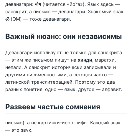
деванагари:
योग
(читается «йо́га»). Язык здесь —
санскрит, а письмо — деванагари. Знакомый знак
ॐ
(ОМ) — тоже деванагари.
Важный нюанс: они независимы
Деванагари используют не только для санскрита
— этим же письмом пишут на
хинди
, маратхи,
непали. А санскрит исторически записывали и
другими письменностями, а сегодня часто —
латинской транслитерацией. Поэтому это два
разных понятия: одно — язык, другое — алфавит.
Развеем частые сомнения
письмо), а не картинки-иероглифы. Каждый знак
— это звук.