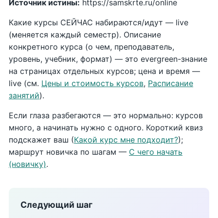
Источник истины:
https://samskrte.ru/online
Какие курсы СЕЙЧАС набираются/идут — live
(меняется каждый семестр). Описание
конкретного курса (о чем, преподаватель,
уровень, учебник, формат) — это evergreen-знание
на страницах отдельных курсов; цена и время —
live (см.
Цены и стоимость курсов
,
Расписание
занятий
).
Если глаза разбегаются — это нормально: курсов
много, а начинать нужно с одного. Короткий квиз
подскажет ваш (
Какой курс мне подходит?
);
маршрут новичка по шагам —
С чего начать
(новичку)
.
Следующий шаг